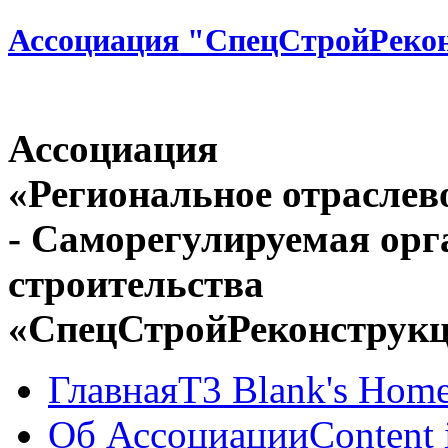
Ассоциация "СпецСтройРеко
Ассоциация
«Региональное отраслев
- Саморегулируемая орг
строительства
«СпецСтройРеконструк
Главная
T3 Blank's Hom
Об Ассоциации
Content 