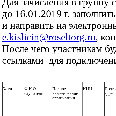
Для зачисления в группу 
до 16.01.2019 г. заполни
и направить на электронн
e.kislicin@roseltorg.ru
, ко
После чего участникам бу
ссылками для подключен
№п/п
Ф.И.О.
Полное
ИНН
Почт
слушателя
наименование
адрес
организации