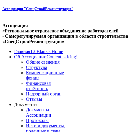
Ассоциация "СпецСтройРеконструкция"
Ассоциация
«Региональное отраслевое объединение работодателей
- Саморегулируемая организация в области строительства
«СпецСтройРеконструкция»
Главная
T3 Blank's Home
Об Ассоциации
Content is King!
Общие сведения
Структура
Компенсационные
фонды
Финансовая
отчётность
Надзорный орган
Отзывы
Документы
Документы
Ассоциации
Протоколы
Иски и документы,
поданные в суды