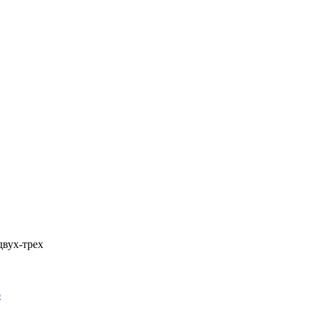
 двух-трех
о