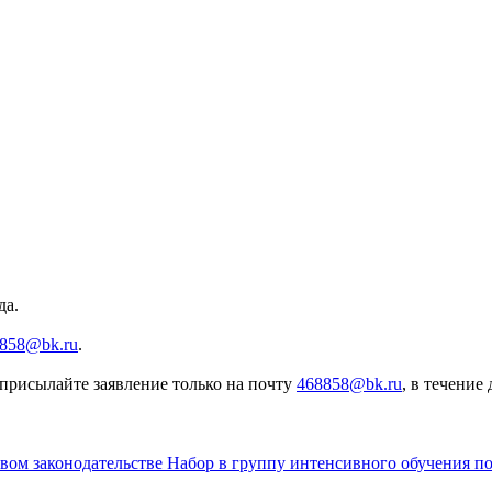
да.
858@bk.ru
.
, присылайте
заявление только на почту
468858@bk.ru
, в течение
овом законодательстве
Набор в группу интенсивного обучения п