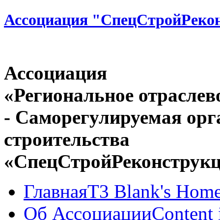
Ассоциация "СпецСтройРеко
Ассоциация
«Региональное отраслев
- Саморегулируемая орг
строительства
«СпецСтройРеконструк
Главная
T3 Blank's Hom
Об Ассоциации
Content 