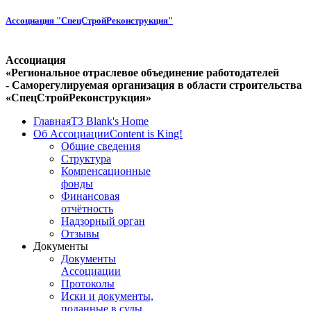
Ассоциация "СпецСтройРеконструкция"
Ассоциация
«Региональное отраслевое объединение работодателей
- Саморегулируемая организация в области строительства
«СпецСтройРеконструкция»
Главная
T3 Blank's Home
Об Ассоциации
Content is King!
Общие сведения
Структура
Компенсационные
фонды
Финансовая
отчётность
Надзорный орган
Отзывы
Документы
Документы
Ассоциации
Протоколы
Иски и документы,
поданные в суды