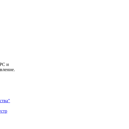
НРС и
вление.
ства"
естр