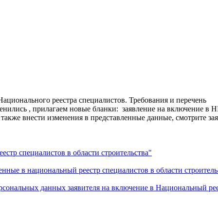
Национального реестра специалистов. Требования и перечень
енились , прилагаем новые
бланки: заявление на включение в 
также внести изменения в
представленные данные, смотрите зая
стр специалистов в области строительства"
ные в национальный реестр специалистов в области строитель
нальных данных заявителя на включение в Национальный ре