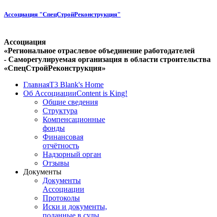
Ассоциация "СпецСтройРеконструкция"
Ассоциация
«Региональное отраслевое объединение работодателей
- Саморегулируемая организация в области строительства
«СпецСтройРеконструкция»
Главная
T3 Blank's Home
Об Ассоциации
Content is King!
Общие сведения
Структура
Компенсационные
фонды
Финансовая
отчётность
Надзорный орган
Отзывы
Документы
Документы
Ассоциации
Протоколы
Иски и документы,
поданные в суды