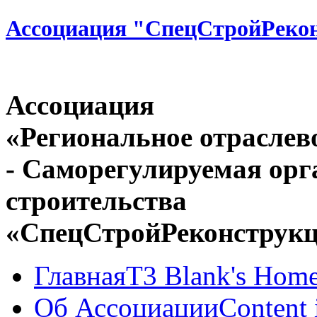
Ассоциация "СпецСтройРеко
Ассоциация
«Региональное отраслев
- Саморегулируемая орг
строительства
«СпецСтройРеконструк
Главная
T3 Blank's Hom
Об Ассоциации
Content 