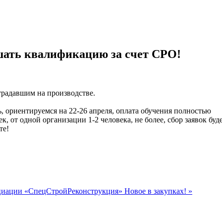
шать квалификацию за счет СРО!
страдавшим на
производстве.
ь,
ориентируемся на 22-26 апреля, оплата обучения полностью
ек, от одной организации
1-2 человека, не более, сбор заявок буд
те!
оциации «СпецСтройРеконструкция»
Новое в закупках! »