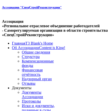
Ассоциация "СпецСтройРеконструкция"
Ассоциация
«Региональное отраслевое объединение работодателей
- Саморегулируемая организация в области строительства
«СпецСтройРеконструкция»
Главная
T3 Blank's Home
Об Ассоциации
Content is King!
Общие сведения
Структура
Компенсационные
фонды
Финансовая
отчётность
Надзорный орган
Отзывы
Документы
Документы
Ассоциации
Протоколы
Иски и документы,
поданные в суды