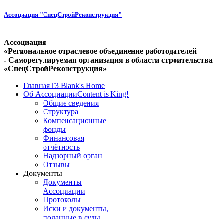
Ассоциация "СпецСтройРеконструкция"
Ассоциация
«Региональное отраслевое объединение работодателей
- Саморегулируемая организация в области строительства
«СпецСтройРеконструкция»
Главная
T3 Blank's Home
Об Ассоциации
Content is King!
Общие сведения
Структура
Компенсационные
фонды
Финансовая
отчётность
Надзорный орган
Отзывы
Документы
Документы
Ассоциации
Протоколы
Иски и документы,
поданные в суды