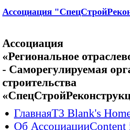
Ассоциация "СпецСтройРеко
Ассоциация
«Региональное отраслев
- Саморегулируемая орг
строительства
«СпецСтройРеконструк
Главная
T3 Blank's Hom
Об Ассоциации
Content 