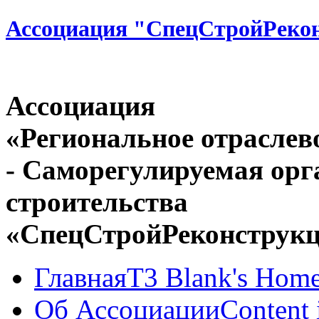
Ассоциация "СпецСтройРеко
Ассоциация
«Региональное отраслев
- Саморегулируемая орг
строительства
«СпецСтройРеконструк
Главная
T3 Blank's Hom
Об Ассоциации
Content 