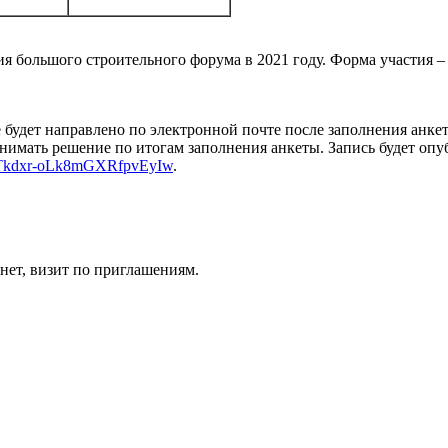
я большого строительного форума в 2021 году. Форма участия –
 будет направлено по электронной почте после заполнения анке
ринимать решение по итогам заполнения анкеты. Запись будет оп
C5Tkdxr-oLk8mGXRfpvEyIw
.
инет, визит по приглашениям.