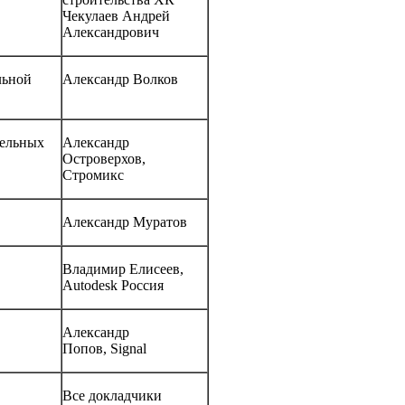
Чекулаев Андрей
Александрович
льной
Александр Волков
тельных
Александр
Островерхов,
Стромикс
Александр Муратов
Владимир Елисеев,
Autodesk Россия
Александр
Попов, Signal
Все докладчики