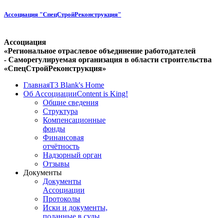
Ассоциация "СпецСтройРеконструкция"
Ассоциация
«Региональное отраслевое объединение работодателей
- Саморегулируемая организация в области строительства
«СпецСтройРеконструкция»
Главная
T3 Blank's Home
Об Ассоциации
Content is King!
Общие сведения
Структура
Компенсационные
фонды
Финансовая
отчётность
Надзорный орган
Отзывы
Документы
Документы
Ассоциации
Протоколы
Иски и документы,
поданные в суды