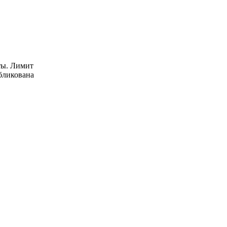
ты. Лимит
убликована