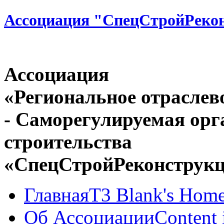
Ассоциация "СпецСтройРеко
Ассоциация
«Региональное отраслев
- Саморегулируемая орг
строительства
«СпецСтройРеконструк
Главная
T3 Blank's Hom
Об Ассоциации
Content 