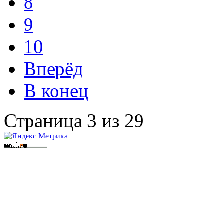
8
9
10
Вперёд
В конец
Страница 3 из 29
Вступить в СРО
Допуск СРО
строительные СРО