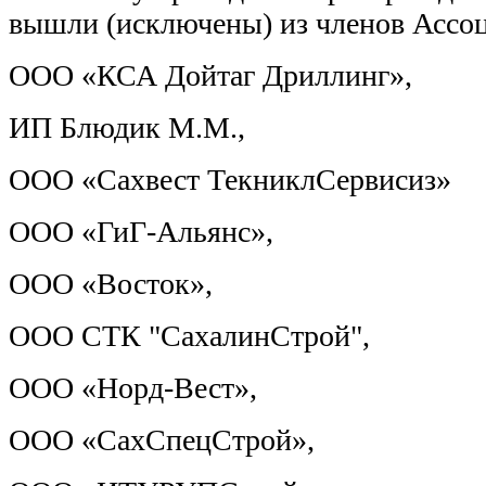
вышли (исключены) из членов Ассо
ООО «КСА Дойтаг Дриллинг»,
ИП Блюдик М.М.,
ООО «Сахвест ТекниклСервисиз»
ООО «ГиГ-Альянс»,
ООО «Восток»,
ООО СТК "СахалинСтрой",
ООО «Норд-Вест»,
ООО «СахСпецСтрой»,