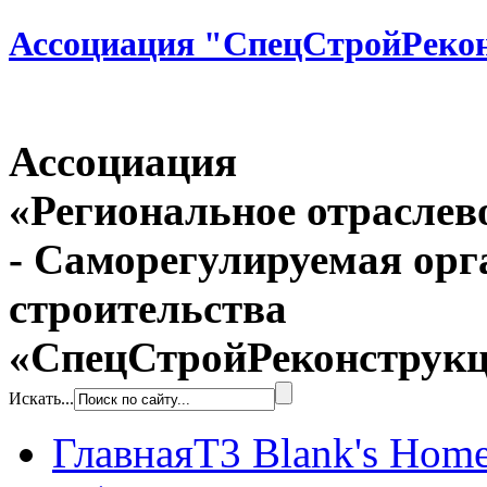
Ассоциация "СпецСтройРеко
Ассоциация
«Региональное отраслев
- Саморегулируемая орг
строительства
«СпецСтройРеконструк
Искать...
Главная
T3 Blank's Hom