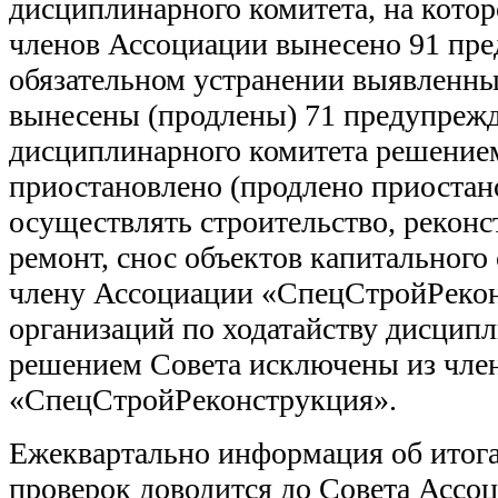
дисциплинарного комитета, на кото
членов Ассоциации вынесено 91 пре
обязательном устранении выявленн
вынесены (продлены) 71 предупрежд
дисциплинарного комитета решение
приостановлено (продлено приостан
осуществлять строительство, рекон
ремонт, снос объектов капитального 
члену Ассоциации «СпецСтройРекон
организаций по ходатайству дисцип
решением Совета исключены из чле
«СпецСтройРеконструкция».
Ежеквартально информация об итог
проверок доводится до Совета Ассо